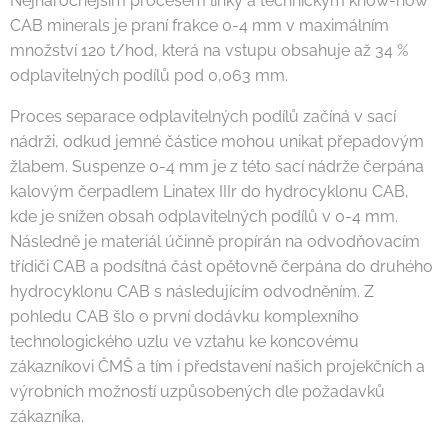
Nejnáročnějším procesem linky a technickým know-how
CAB minerals je praní frakce 0-4 mm v maximálním
množství 120 t/hod, která na vstupu obsahuje až 34 %
odplavitelných podílů pod 0,063 mm.
Proces separace odplavitelných podílů začíná v sací
nádrži, odkud jemné částice mohou unikat přepadovým
žlabem. Suspenze 0-4 mm je z této sací nádrže čerpána
kalovým čerpadlem Linatex IIIr do hydrocyklonu CAB,
kde je snížen obsah odplavitelných podílů v 0-4 mm.
Následně je materiál účinně propírán na odvodňovacím
třídiči CAB a podsítná část opětovně čerpána do druhého
hydrocyklonu CAB s následujícím odvodněním. Z
pohledu CAB šlo o první dodávku komplexního
technologického uzlu ve vztahu ke koncovému
zákazníkovi ČMŠ a tím i představení našich projekčních a
výrobních možností uzpůsobených dle požadavků
zákazníka.