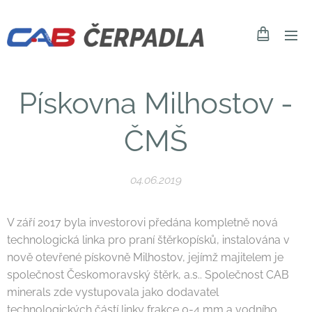
Pískovna Milhostov -
ČMŠ
04.06.2019
V září 2017 byla investorovi předána kompletně nová
technologická linka pro praní štěrkopísků, instalována v
nově otevřené pískovně Milhostov, jejímž majitelem je
společnost Českomoravský štěrk, a.s.. Společnost CAB
minerals zde vystupovala jako dodavatel
technologických částí linky frakce 0-4 mm a vodního