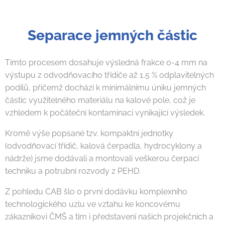
Separace jemných částic
Tímto procesem dosahuje výsledná frakce 0-4 mm na
výstupu z odvodňovacího třídiče až 1,5 % odplavitelných
podílů, přičemž dochází k minimálnímu úniku jemných
částic využitelného materiálu na kalové pole, což je
vzhledem k počáteční kontaminaci vynikající výsledek.
Kromě výše popsané tzv. kompaktní jednotky
(odvodňovací třídič, kalová čerpadla, hydrocyklony a
nádrže) jsme dodávali a montovali veškerou čerpací
techniku a potrubní rozvody z PEHD.
Z pohledu CAB šlo o první dodávku komplexního
technologického uzlu ve vztahu ke koncovému
zákazníkovi ČMŠ a tím i představení našich projekčních a