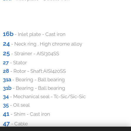
16b
- Inlet plate - Cast iron
24
- Neck ring . High chrome alloy
25
- Strainer - AISI304SS
27
- Stator
28
- Rotor - Shaft:AISI420SS
31a
- Bearing - Ball bearing
31b
- Bearing - Ball bearing
34
- Mechanical seal - Tc-Sic/Sic-Sic
35
- Oil seal
41
- Shim - Cast iron
47
- Cable