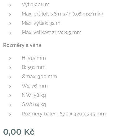
Výtlak: 26 m
Max. průtok: 36 m3/h (0,6 m3/min)
Max. výtlak: 32 m
Max. velikost zrna: 8,5 mm
Rozměry a váha
H: 515 mm
B: 591 mm
Ømax: 300 mm
W1: 76 mm
N.W: 58 kg
G.W: 64 kg
Rozměry balení: 670 x 320 x 345 mm
0,00
Kč