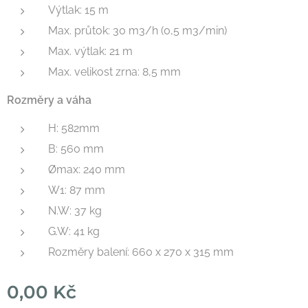
Výtlak: 15 m
Max. průtok: 30 m3/h (0,5 m3/min)
Max. výtlak: 21 m
Max. velikost zrna: 8,5 mm
Rozměry a váha
H: 582mm
B: 560 mm
Ømax: 240 mm
W1: 87 mm
N.W: 37 kg
G.W: 41 kg
Rozměry balení: 660 x 270 x 315 mm
0,00
Kč