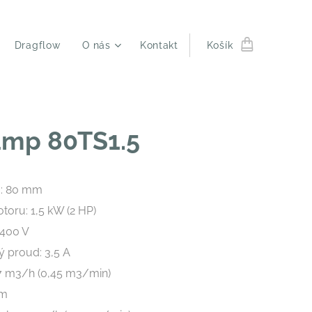
Dragflow
O nás
Kontakt
Košík
ump 80TS1.5
u: 80 mm
oru: 1,5 kW (2 HP)
 400 V
ý proud: 3,5 A
27 m3/h (0,45 m3/min)
 m