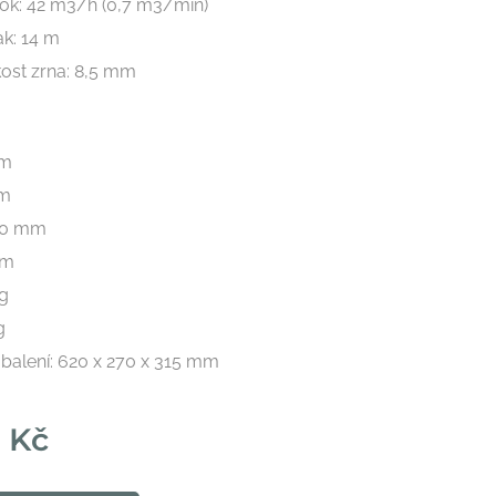
tok: 42 m3/h (0,7 m3/min)
ak: 14 m
kost zrna: 8,5 mm
mm
mm
40 mm
mm
kg
g
balení: 620 x 270 x 315 mm
0
Kč