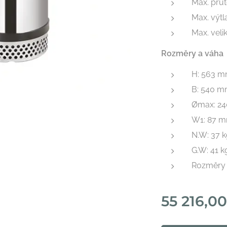
Max. prů
Max. výtl
Max. veli
Rozměry a váha
H: 563 
B: 540 
Ømax: 2
W1: 87 
N.W: 37 
G.W: 41 k
Rozměry 
55 216,0