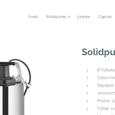
Úvod
Solidpump
Linatex
Caprari
Solidp
Ø Výtlak
Výkon mot
Napájení
Jmenovit
Průtok: 
Výtlak: 9