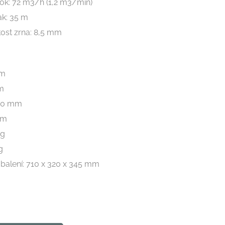
ok: 72 m3/h (1,2 m3/min)
ak: 35 m
kost zrna: 8,5 mm
mm
m
00 mm
mm
kg
g
balení: 710 x 320 x 345 mm