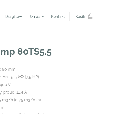
Dragflow
O nás
Kontakt
Košík
ump 80TS5.5
u: 80 mm
oru: 5,5 kW (7,5 HP)
 400 V
 proud: 11,4 A
45 m3/h (0,75 m3/min)
2 m