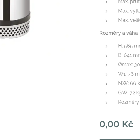
Max. průt
Max. výtl
Max. veli
Rozměry a váha
H: 565 
B: 641 m
Ømax: 3
W1: 76 
N.W: 66 
G.W: 72 k
Rozměry 
0,00
Kč