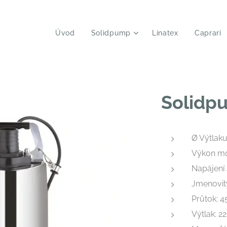
Úvod
Solidpump
Linatex
Caprari
Solidp
Ø Výtlak
Výkon mot
Napájení
Jmenovitý
Průtok: 
Výtlak: 2