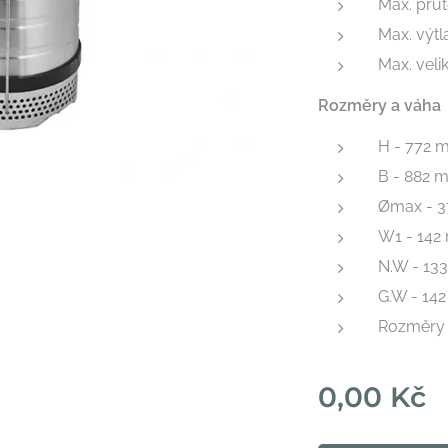
Max. prů
Max. výtl
Max. veli
Rozměry a váha
H - 772 
B - 882 
Ømax - 3
W1 - 14
N.W - 133
G.W - 142
Rozměry 
0,00
Kč