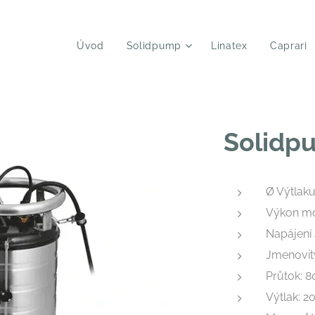
Úvod
Solidpump
Linatex
Caprari
Solidp
Ø Výtlak
Výkon mo
Napájení
Jmenovit
Průtok: 
Výtlak: 2