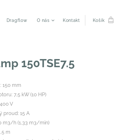
Dragflow
O nás
Kontakt
Košík
ump 150TSE7.5
u: 150 mm
toru: 7,5 kW (10 HP)
 400 V
ý proud: 15 A
80 m3/h (1,33 m3/min)
0,5 m