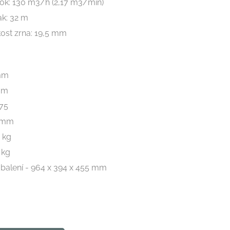
tok: 130 m3/h (2,17 m3/min)
ak: 32 m
kost zrna: 19,5 mm
mm
mm
75
2 mm
 kg
 kg
balení - 964 x 394 x 455 mm