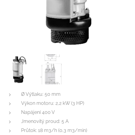
Ø Výtlaku: 50 mm
Výkon motoru: 2,2 kW (3 HP)
Napájení 400 V
Jmenovitý proud: 5 A
Průtok: 18 m3/h (0,3 m3/min)