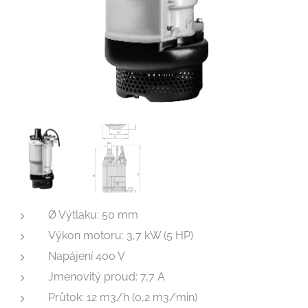
Ø Výtlaku: 50 mm
Výkon motoru: 3,7 kW (5 HP)
Napájení 400 V
Jmenovitý proud: 7,7 A
Průtok: 12 m3/h (0,2 m3/min)