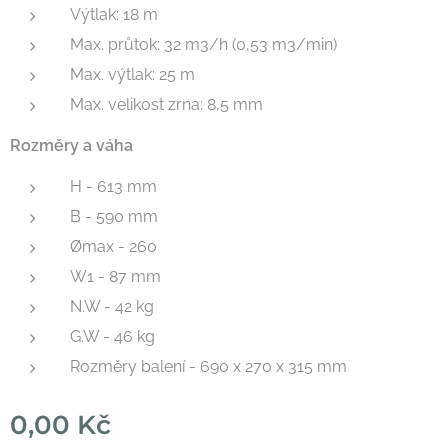
Výtlak: 18 m
Max. průtok: 32 m3/h (0,53 m3/min)
Max. výtlak: 25 m
Max. velikost zrna: 8,5 mm
Rozměry a váha
H - 613 mm
B - 590 mm
Ømax - 260
W1 - 87 mm
N.W - 42 kg
G.W - 46 kg
Rozměry balení - 690 x 270 x 315 mm
0,00
Kč