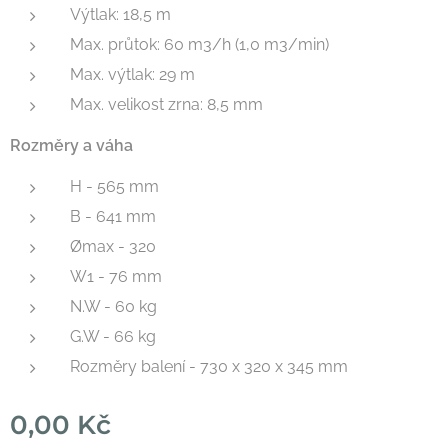
Výtlak: 18,5 m
Max. průtok: 60 m3/h (1,0 m3/min)
Max. výtlak: 29 m
Max. velikost zrna: 8,5 mm
Rozměry a váha
H - 565 mm
B - 641 mm
Ømax - 320
W1 - 76 mm
N.W - 60 kg
G.W - 66 kg
Rozměry balení - 730 x 320 x 345 mm
0,00
Kč